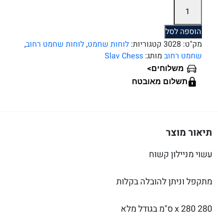
כמות
של
לוח
הוספה לסל
שחמט
מק"ט:
3028
קטגוריות:
לוחות שחמט
,
לוחות שחמט רחוב
,
מבד
שחמט רחוב
מותג:
Slav Chess
ניילון
>
משלוחים
לשחמט
תשלום מאובטח
רחוב.
מק''ט
3024
תיאור מוצר
עשוי מניילון קשוח
מתקפל וניתן להובלה בקלות
280 x 280 ס"מ בגודל מלא