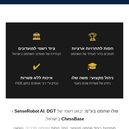
🏛️
🏆
חסות לתחרויות ארציות
ציוד רשמי למועדונים
תומכים בדור העתיד של השחמט
הבחירה של מועדוני השחמט בישראל
✔️
🎓
ניהול מקצועי: משה שלו
איכות ללא פשרות
ניסיון של עשרות שנים בענף
נבדק ע"י רבי-אומנים בתקן FIDE
שלו שחמט בע"מ
: יבואן רשמי של
DGT
,
SenseRobot AI
ו-
ChessBase
בישראל.
שחמט מכביה
מומחיות בציוד שחמט מקצועי, נותני חסות
, הוצאה