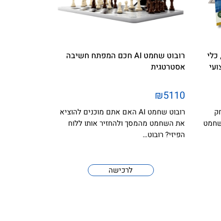
כלי
רובוט שחמט AI חכם המפתח חשיבה
ועי
אסטרטגית
₪5110
ק
רובוט שחמט AI האם אתם מוכנים להוציא
שחמט
את השחמט מהמסך ולהחזיר אותו ללוח
הפיזי? רובוט…
לרכישה