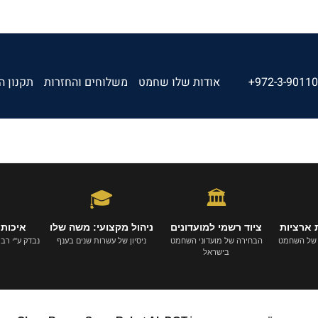
+972-3-9011
אודות שלו שחמט
משלוחים והחזרות
תקנון ה
🎓
🏛️
 ארציות
ציוד רשמי למועדונים
ניהול מקצועי: משה שלו
איכות 
 של השחמט
הבחירה של מועדוני השחמט
ניסיון של עשרות שנים בענף
נבדק ע"י רבי-א
בישראל