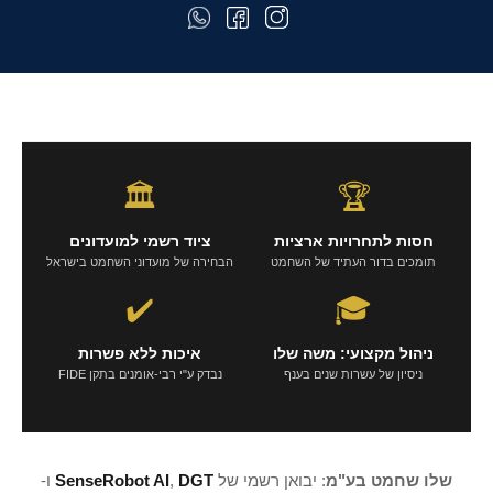
🏛️
🏆
חסות לתחרויות ארציות
ציוד רשמי למועדונים
תומכים בדור העתיד של השחמט
הבחירה של מועדוני השחמט בישראל
✔️
🎓
ניהול מקצועי: משה שלו
איכות ללא פשרות
ניסיון של עשרות שנים בענף
נבדק ע"י רבי-אומנים בתקן FIDE
שלו שחמט בע"מ
: יבואן רשמי של
DGT
,
SenseRobot AI
ו-