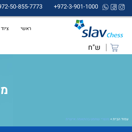
972-50-855-7773
+972-3-901-1000
ראשי
ציוד
|
ש"ח
מו
עמוד הבית
>
מוצרי שחמט בהתאמה אישית