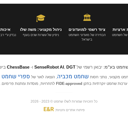
🎓
🏛️
 ארציות
ציוד רשמי למועדונים
ניהול מקצועי: משה שלו
איכות 
 של השחמט
הבחירה של מועדוני השחמט
ניסיון של עשרות שנים בענף
נבדק ע"י רבי-א
בישראל
שחמט בע"מ
: יבואן רשמי של
DGT
,
SenseRobot AI
ו-
ChessBase
ביש
שחמט מכביה
ספרי שחמט ב
חמט מקצועי, נותני חסות
, הוצאה לאור של
ערכות שחמט יוקרתיות בתקן
FIDE-approved
לתחרויות, מוסדות ומתנות פרימיום.
כל הזכויות שמורות לשלו שחמט © 2023 - 2026
E&R
פיתוח אתרים וחנויות: