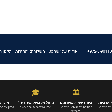
+972-3-9011
אודות שלו שחמט
משלוחים והחזרות
תקנון ה
🎓
🏛️
 ארציות
ציוד רשמי למועדונים
ניהול מקצועי: משה שלו
איכות 
 של השחמט
הבחירה של מועדוני השחמט
ניסיון של עשרות שנים בענף
נבדק ע"י רבי-א
בישראל