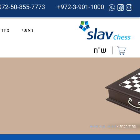
972-50-855-7773
+972-3-901-1000
ראשי
ציוד
|
ש"ח
עמוד הבית
>
תיקים וקופסאות