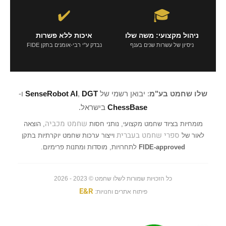
✔️
🎓
ניהול מקצועי: משה שלו
איכות ללא פשרות
ניסיון של עשרות שנים בענף
נבדק ע"י רבי-אומנים בתקן FIDE
שלו שחמט בע"מ
: יבואן רשמי של
DGT
,
SenseRobot AI
ו-
ChessBase
בישראל.
שחמט מכביה
מומחיות בציוד שחמט מקצועי, נותני חסות
, הוצאה
ספרי שחמט בעברית
לאור של
וייצור ערכות שחמט יוקרתיות בתקן
FIDE-approved
לתחרויות, מוסדות ומתנות פרימיום.
כל הזכויות שמורות לשלו שחמט © 2023 - 2026
E&R
פיתוח אתרים וחנויות: