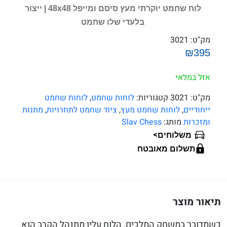
לוח שחמט יוקרתי מעץ סיסם ומייפל 48x48 | ייצור
בלעדי שלו שחמט
מק"ט:
3021
₪395
אזל במלאי
מק"ט:
3021
קטגוריות:
לוחות שחמט
,
לוחות שחמט
ייחודיים
,
לוחות שחמט מעץ
,
ציוד שחמט לתחרויות
,
מתנות
ומזכרות
מותג:
Slav Chess
>
משלוחים
תשלום מאובטח
תיאור מוצר
כשמדובר במשחק המלכים, הלוח עליו מתנהל הקרב הוא