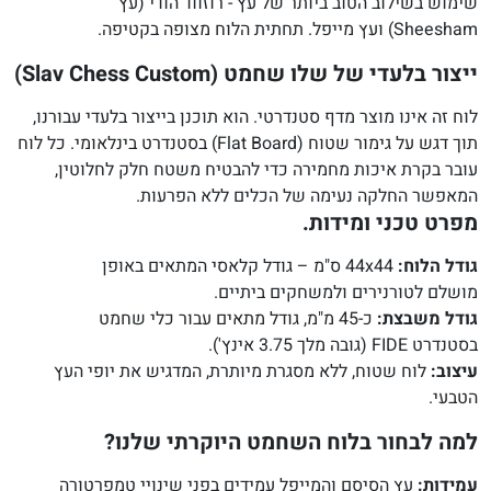
שימוש בשילוב הטוב ביותר של עץ - רוזווד הודי (עץ
Sheesham) ועץ מייפל. תחתית הלוח מצופה בקטיפה.
ייצור בלעדי של שלו שחמט (Slav Chess Custom)
לוח זה אינו מוצר מדף סטנדרטי. הוא תוכנן בייצור בלעדי עבורנו,
תוך דגש על גימור שטוח (Flat Board) בסטנדרט בינלאומי. כל לוח
עובר בקרת איכות מחמירה כדי להבטיח משטח חלק לחלוטין,
המאפשר החלקה נעימה של הכלים ללא הפרעות.
מפרט טכני ומידות.
גודל הלוח:
44x44 ס"מ – גודל קלאסי המתאים באופן
מושלם לטורנירים ולמשחקים ביתיים.
גודל משבצת:
כ-45 מ"מ, גודל מתאים עבור כלי שחמט
בסטנדרט FIDE (גובה מלך 3.75 אינץ').
עיצוב:
לוח שטוח, ללא מסגרת מיותרת, המדגיש את יופי העץ
הטבעי.
למה לבחור בלוח השחמט היוקרתי שלנו?
עמידות:
עץ הסיסם והמייפל עמידים בפני שינויי טמפרטורה