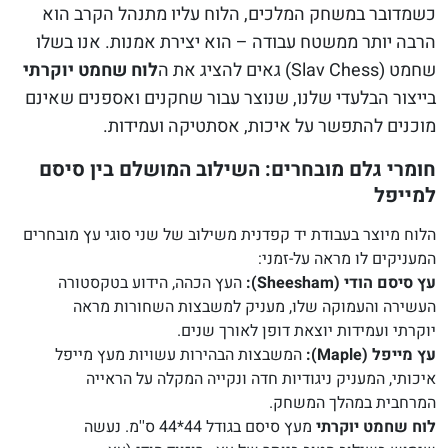
כשמדובר במשחק המלכים, הלוח עליו מתנהל הקרב הוא
הרבה יותר ממשטח עבודה – הוא יצירת אמנות. אנו בשלו
שחמט (Slav Chess) גאים להציג את ה
לוח שחמט יוקרתי
בייצור הבלעדי שלנו, שנוצר עבור שחקנים ואספנים שאינם
מוכנים להתפשר על איכות, אסתטיקה ועמידות.
חומרי גלם מובחרים: השילוב המושלם בין סיסם
למייפל
הלוח מיוצר בעבודת יד קפדנית משילוב של שני סוגי עץ מובחרים
המעניקים לו מראה על-זמני:
עץ סיסם הודי (Sheesham):
העץ הכהה, הידוע בטקסטורה
העשירה והעמוקה שלו, מעניק למשבצות השחורות מראה
יוקרתי ועמידות יוצאת דופן לאורך שנים.
עץ מייפל (Maple):
המשבצות הבהירות עשויות מעץ מייפל
איכותי, המעניק ניגודיות חדה ונקייה המקלה על הראייה
המרחבית במהלך המשחק.
לוח שחמט יוקרתי
מעץ סיסם בגודל 44*44 ס''מ. נעשה