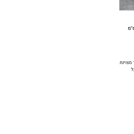
מצוינת
ל