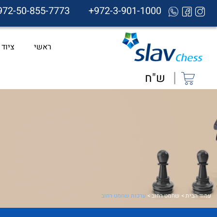
972-50-855-7773
+972-3-901-1000
ראשי
ציוד
|
ש"ח
עמוד הבית
>
שחמט רחוב
>
ערכות שחמט רחוב