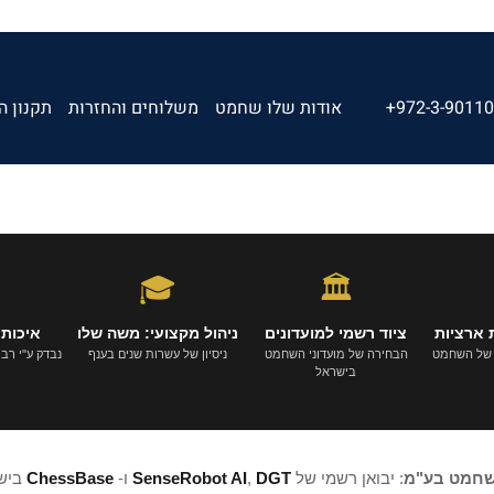
+972-3-9011
אודות שלו שחמט
משלוחים והחזרות
תקנון ה
🎓
🏛️
 ארציות
ציוד רשמי למועדונים
ניהול מקצועי: משה שלו
איכות 
 של השחמט
הבחירה של מועדוני השחמט
ניסיון של עשרות שנים בענף
נבדק ע"י רבי-א
בישראל
שחמט בע"מ
: יבואן רשמי של
DGT
,
SenseRobot AI
ו-
ChessBase
ביש