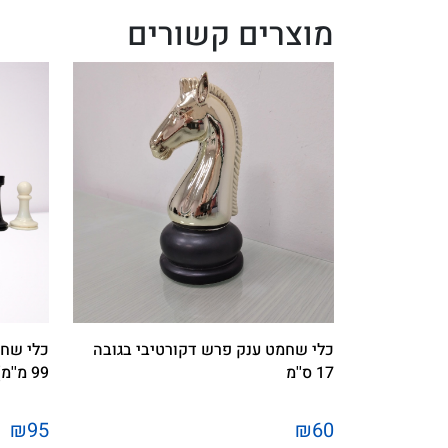
מוצרים קשורים
כלי שחמט ענק פרש דקורטיבי בגובה
כלי שחמ
17 ס''מ
99 מ''מ). מק''ט 4101
₪95
₪60