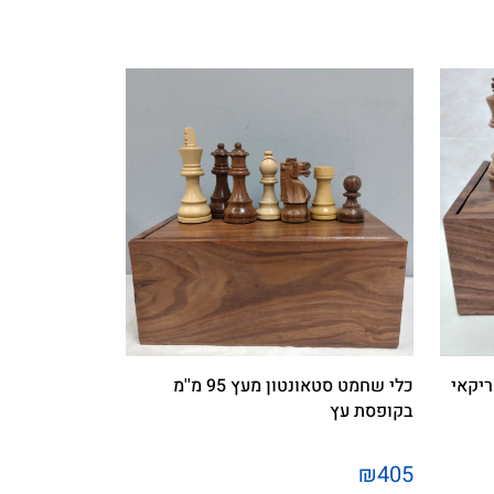
S דגם אמריקאי
כלי שחמט סטאונטון מעץ 95 מ''מ
בקופסת עץ
₪405