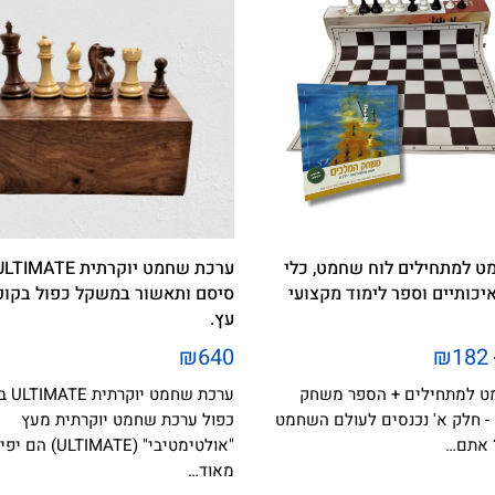
 למתחילים לוח שחמט, כלי
כותיים וספר לימוד מקצועי
סיסם ותאשור במשקל כפול בקו
עץ.
₪640
₪182
 למתחילים + הספר משחק
ערכת שח
- חלק א' נכנסים לעולם השחמט
כפול ערכת שחמט יוקרתית מעץ
 אתם…
"אולטימטיבי" (ULTIMATE) הם
מאוד…