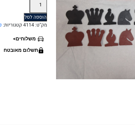
של
סט
הוספה לסל
כלי
מק"ט:
4114
קטגוריות:
כ
שחמט
הדגמה
>
משלוחים
מגנטי
ללוח
תשלום מאובטח
הדגמה