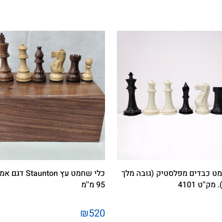
ט כבדים מפלסטיק (גובה מלך
כלי שחמט עץ taunton
95 מ''מ
₪520