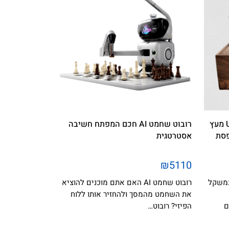
ערכת שחמט יוקרתית ULTIMATE מעץ
רובוט שחמט AI חכם המפתח חשיבה
פסת
אסטרטגית
₪5110
מט יוקרתית ULTIMATE במשקל
רובוט שחמט AI האם אתם מוכנים להוציא
את השחמט מהמסך ולהחזיר אותו ללוח
 יפים
הפיזי? רובוט…