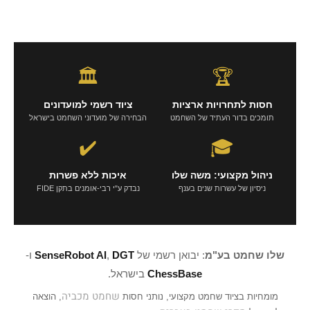
🏛️
🏆
חסות לתחרויות ארציות
ציוד רשמי למועדונים
תומכים בדור העתיד של השחמט
הבחירה של מועדוני השחמט בישראל
✔️
🎓
ניהול מקצועי: משה שלו
איכות ללא פשרות
ניסיון של עשרות שנים בענף
נבדק ע"י רבי-אומנים בתקן FIDE
שלו שחמט בע"מ
: יבואן רשמי של
DGT
,
SenseRobot AI
ו-
ChessBase
בישראל.
שחמט מכביה
מומחיות בציוד שחמט מקצועי, נותני חסות
, הוצאה