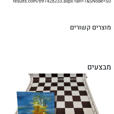
results.com/tnr1428233.aspx?lan=1&SNode=S0
מוצרים קשורים
מבצעים