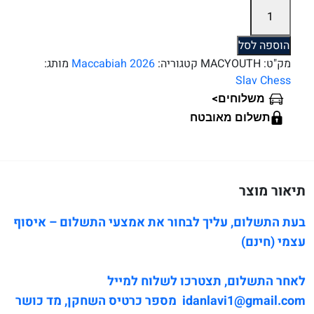
כמות
של
תחרות
הוספה לסל
השחמט
מק"ט:
MACYOUTH
קטגוריה:
Maccabiah 2026
מותג:
הבינלאומית
Slav Chess
לנוער
>
משלוחים
של
תשלום מאובטח
המכביה
2026
תיאור מוצר
בעת התשלום, עליך לבחור את אמצעי התשלום – איסוף
עצמי (חינם)
לאחר התשלום, תצטרכו לשלוח למייל
idanlavi1@gmail.com מספר כרטיס השחקן, מד כושר