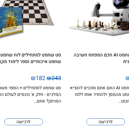
רובוט שחמט AI חכם המפתח חשיבה
סט שחמט למתחילים לוח שחמט, 
ית
שחמט איכותיים וספר לימוד מקצ
₪182
₪243
רובוט שחמט AI האם אתם מוכנים להוציא
סט שחמט למתחילים + הספר משח
ט מהמסך ולהחזיר אותו ללוח
המלכים - חלק א' נכנסים לעולם ה
ובוט…
המרתק? אתם…
לרכישה
לרכישה