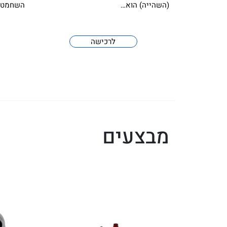
(השהייה) הוא…
השחמט הבינל
לרכישה
מבצעים