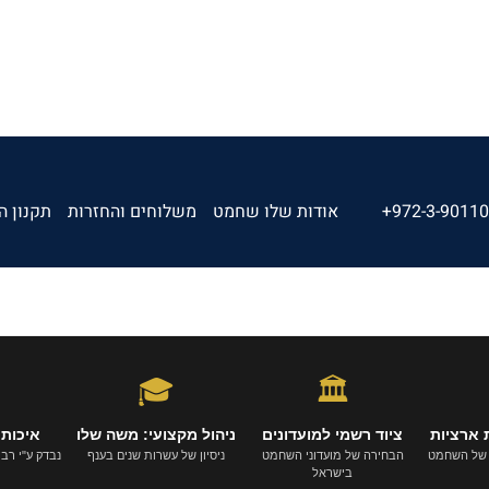
+972-3-9011
אודות שלו שחמט
משלוחים והחזרות
תקנון ה
🎓
🏛️
 ארציות
ציוד רשמי למועדונים
ניהול מקצועי: משה שלו
איכות 
 של השחמט
הבחירה של מועדוני השחמט
ניסיון של עשרות שנים בענף
נבדק ע"י רבי-א
בישראל