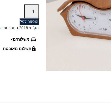
כמות
של
שעון
הוספה לסל
שחמט
מק"ט:
2018
קטגוריות:
ש
אנאלוגי
מופעל
>
משלוחים
על
ידי
תשלום מאובטח
סוללה
-
דגם
PQ9906.
מק''ט
2018