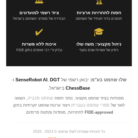
🏛️
🏆
חסות לתחרויות ארציות
ציוד רשמי למועדונים
תומכים בדור העתיד של השחמט
הבחירה של מועדוני השחמט בישראל
✔️
🎓
ניהול מקצועי: משה שלו
איכות ללא פשרות
ניסיון של עשרות שנים בענף
נבדק ע"י רבי-אומנים בתקן FIDE
שלו שחמט בע"מ
: יבואן רשמי של
DGT
,
SenseRobot AI
ו-
ChessBase
בישראל.
שחמט מכביה
מומחיות בציוד שחמט מקצועי, נותני חסות
, הוצאה
ספרי שחמט בעברית
לאור של
וייצור ערכות שחמט יוקרתיות בתקן
FIDE-approved
לתחרויות, מוסדות ומתנות פרימיום.
כל הזכויות שמורות לשלו שחמט © 2023 - 2026