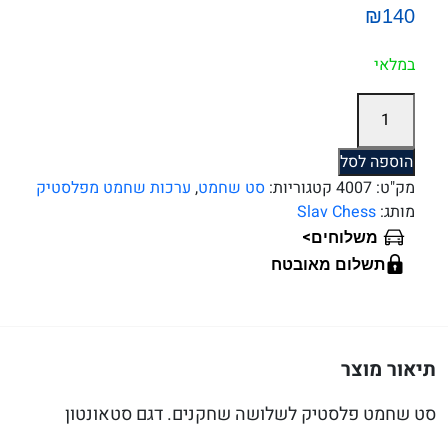
₪140
במלאי
כמות
של
שחמט
הוספה לסל
לשלושה
מק"ט:
4007
קטגוריות:
סט שחמט
,
ערכות שחמט מפלסטיק
דגם
מותג:
Slav Chess
סטאונטון
>
משלוחים
95
תשלום מאובטח
מ''מ
תיאור מוצר
סט שחמט פלסטיק לשלושה שחקנים. דגם סטאונטון