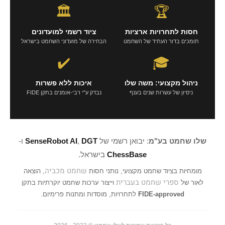
🏛️
🏆
חסות לתחרויות ארציות
ציוד רשמי למועדונים
תומכים בדור העתיד של השחמט
הבחירה של מועדוני השחמט בישראל
✔️
🎓
ניהול מקצועי: משה שלו
איכות ללא פשרות
ניסיון של עשרות שנים בענף
נבדק ע"י רבי-אומנים בתקן FIDE
שלו שחמט בע"מ
: יבואן רשמי של
DGT
,
SenseRobot AI
ו-
ChessBase
בישראל.
שחמט מכביה
מומחיות בציוד שחמט מקצועי, נותני חסות
, הוצאה
ספרי שחמט בעברית
לאור של
וייצור ערכות שחמט יוקרתיות בתקן
FIDE-approved
לתחרויות, מוסדות ומתנות פרימיום.