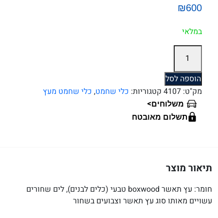
₪600
במלאי
כמות
של
ערכת
הוספה לסל
שחמט
מק"ט:
4107
קטגוריות:
כלי שחמט
,
כלי שחמט מעץ
יוקרתית
>
משלוחים
מעץ
תשלום מאובטח
תאשור
דגם
פישר
תיאור מוצר
חומר: עץ תאשר boxwood טבעי (כלים לבנים), לים שחורים
עשויים מאותו סוג עץ תאשר וצבועים בשחור