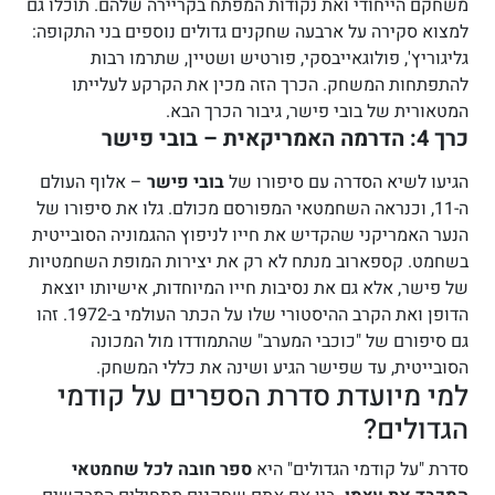
משחקם הייחודי ואת נקודות המפתח בקריירה שלהם. תוכלו גם
למצוא סקירה על ארבעה שחקנים גדולים נוספים בני התקופה:
גליגוריץ', פולוגאייבסקי, פורטיש ושטיין, שתרמו רבות
להתפתחות המשחק. הכרך הזה מכין את הקרקע לעלייתו
המטאורית של בובי פישר, גיבור הכרך הבא.
כרך 4: הדרמה האמריקאית – בובי פישר
הגיעו לשיא הסדרה עם סיפורו של
בובי פישר
– אלוף העולם
ה-11, וכנראה השחמטאי המפורסם מכולם. גלו את סיפורו של
הנער האמריקני שהקדיש את חייו לניפוץ ההגמוניה הסובייטית
בשחמט. קספארוב מנתח לא רק את יצירות המופת השחמטיות
של פישר, אלא גם את נסיבות חייו המיוחדות, אישיותו יוצאת
הדופן ואת הקרב ההיסטורי שלו על הכתר העולמי ב-1972. זהו
גם סיפורם של "כוכבי המערב" שהתמודדו מול המכונה
הסובייטית, עד שפישר הגיע ושינה את כללי המשחק.
למי מיועדת סדרת הספרים על קודמי
הגדולים?
סדרת "על קודמי הגדולים" היא
ספר חובה לכל שחמטאי