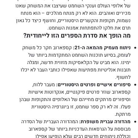
של אלופי העולם וענקי השחמט שעיצבו את המשחק שאנו
מכירים ואוהבים. הוא לא רק מנתח מהלכים – הוא מנתח
נשמות, תקופות והקשרים היסטוריים, וחושף כיצד כל גאון
תרם את חלקו להתפתחות אמנות השחמט.
מה הופך את סדרת הספרים הזו לייחודית?
ניתוח מעמיק מהמאה ה-21:
קספארוב חקר כל משחק
לעומק, בסיוע תוכנות השחמט המתקדמות ביותר של
ימינו. הוא מביט על הקלאסיקות מזווית חדשה, ומגלה
תובנות אנליטיות מפתיעות שאפילו כותבי העבר לא יכלו
לחשוף.
סיפורים אישיים ופרטים היסטוריים:
מעבר ללוח,
קספארוב שוזר פרטים פיקנטיים, אנקדוטות אישיות
וסיפורים מרתקים מחייהם של האלופים והתקופות שבהן
פעלו. זה לא רק ספר שחמט, זו ביוגרפיה היסטורית
מרתקת.
מהדורה עברית משופרת:
המהדורה העברית של הסדרה
מבוססת על הגרסאות העדכניות ביותר של קספארוב
וכוללת ניתוחים חדשים רבים שלא הופיעו אפילו