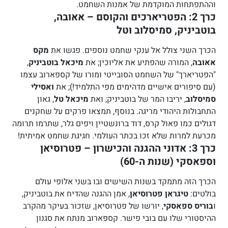
וההתפתחות המוקדמת של אמנות השחמט.
כרך 2: הפטריארכים והקוסם – אאובה,
בוטביניק, סמיסלוב וטל
הכרך השני צולל אל ענקי שחמט נוספים. פגשו את
מקס
אאובה
, המורה שהפתיע את אליוכין; את
מיכאל בוטביניק
,
"הפטריארך" של השחמט הסובייטי ומורו של קספארוב עצמו
(עם סיפורים אישיים מדהימים מפי התלמיד!); את
ואסילי
סמיסלוב
, יריבו המר של בוטביניק; ואת
מיכאל טל
, גאון
התחבולות היהודי מריגה. בנוסף, תמצאו פרקים על שחקנים
דגולים כמו פאול קרס, דוד ברונשטיין ויפים גלר, שתרמו תרומה
מכרעת למרות שלא זכו בכתר העולמי. חגיגת שחמט אמיתית!
כרך 3: אדוני ההגנה והכישרון – פטרוסיאן
וספאסקי (שנות ה-60)
הכרך הזה מתמקד בשנות השישים ובו בשני אלופי עולם
בולטים:
טיגראן פטרוסיאן
, אמן ההגנה שהדיח את בוטביניק,
ו
בוריס ספאסקי
, יורשו של פטרוסיאן, שזכור בעיקר מהקרב
ההיסטורי שלו עם בובי פישר. קספארוב מנתח את סגנון