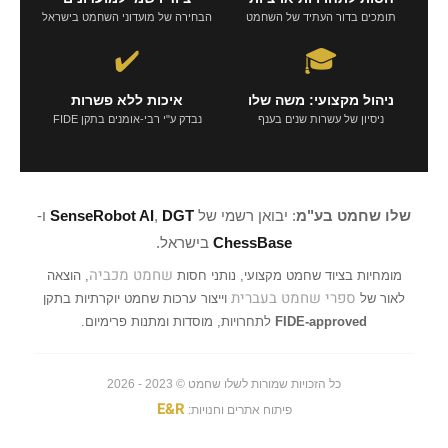
תומכים בדור העתיד של השחמט
הבחירה של מועדוני השחמט בישראל
✔️
🎓
ניהול מקצועי: משה שלו
איכות ללא פשרות
ניסיון של עשרות שנים בענף
נבדק ע"י רבי-אומנים בתקן FIDE
שלו שחמט בע"מ
: יבואן רשמי של
DGT
,
SenseRobot AI
ו-
ChessBase
בישראל.
שחמט מכביה
מומחיות בציוד שחמט מקצועי, נותני חסות
, הוצאה
ספרי שחמט בעברית
לאור של
וייצור ערכות שחמט יוקרתיות בתקן
FIDE-approved
לתחרויות, מוסדות ומתנות פרימיום.
כל הזכויות שמורות לשלו שחמט © 2023 - 2026
E&R
פיתוח אתרים וחנויות: