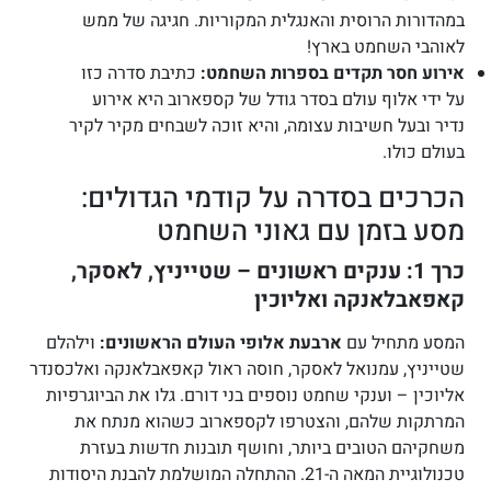
במהדורות הרוסית והאנגלית המקוריות. חגיגה של ממש
לאוהבי השחמט בארץ!
אירוע חסר תקדים בספרות השחמט:
כתיבת סדרה כזו
על ידי אלוף עולם בסדר גודל של קספארוב היא אירוע
נדיר ובעל חשיבות עצומה, והיא זוכה לשבחים מקיר לקיר
בעולם כולו.
הכרכים בסדרה על קודמי הגדולים:
מסע בזמן עם גאוני השחמט
כרך 1: ענקים ראשונים – שטייניץ, לאסקר,
קאפאבלאנקה ואליוכין
המסע מתחיל עם
ארבעת אלופי העולם הראשונים:
וילהלם
שטייניץ, עמנואל לאסקר, חוסה ראול קאפאבלאנקה ואלכסנדר
אליוכין – וענקי שחמט נוספים בני דורם. גלו את הביוגרפיות
המרתקות שלהם, והצטרפו לקספארוב כשהוא מנתח את
משחקיהם הטובים ביותר, וחושף תובנות חדשות בעזרת
טכנולוגיית המאה ה-21. ההתחלה המושלמת להבנת היסודות