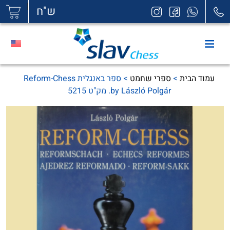
|
ש"ח
עמוד הבית
>
ספרי שחמט
> ספר באנגלית Reform-Chess
by László Polgár. מק"ט 5215