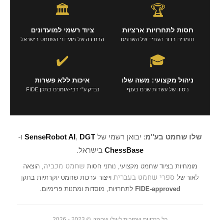
🏛️
🏆
חסות לתחרויות ארציות
ציוד רשמי למועדונים
תומכים בדור העתיד של השחמט
הבחירה של מועדוני השחמט בישראל
✔️
🎓
ניהול מקצועי: משה שלו
איכות ללא פשרות
ניסיון של עשרות שנים בענף
נבדק ע"י רבי-אומנים בתקן FIDE
שלו שחמט בע"מ
: יבואן רשמי של
DGT
,
SenseRobot AI
ו-
ChessBase
בישראל.
שחמט מכביה
מומחיות בציוד שחמט מקצועי, נותני חסות
, הוצאה
ספרי שחמט בעברית
לאור של
וייצור ערכות שחמט יוקרתיות בתקן
FIDE-approved
לתחרויות, מוסדות ומתנות פרימיום.
כל הזכויות שמורות לשלו שחמט © 2023 - 2026