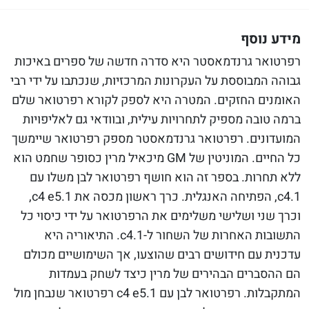
מידע נוסף
רפרטואר גרנדמאסטר היא סדרה חדשה של ספרים באיכות
גבוהה המבוססת על העקרונות המרכזיות, שנכתבו על ידי רבי
האומנים החזקים. המטרה היא לספק לקורא רפרטואר שלם
ברמה טובה מספיק לתחרויות עילית, ובוודאי גם לאליפויות
המועדונים. רפרטואר גרנדמאסטר מספק רפרטואר שיימשך
כל החיים. המוניטין של GM מיכאיל מרין כסופר שחמט הוא
ללא תחרות. בספר זה הוא חושף רפרטואר לבן משלו עם
1.c4, הפתיחה האנגלית. כרך ראשון מכסה את 1.c4 e5,
וכרך שני ושלישי משלימים את הרפרטואר על ידי כיסוי כל
התשובות האחרות של השחור ל-1.c4. התיאוריה היא
עדכנית עם חידושים רבים שהוצעו, אך השימושיים מכולם
הם ההסברים הבהירים של מרין כיצד לשחק בעמדות
המתקבלות. רפרטואר לבן עם 1.c4 e5 רפרטואר שנבחן מול