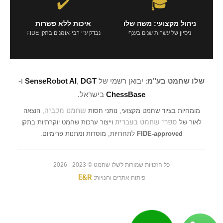
✔️
🎓
ניהול מקצועי: משה שלו
איכות ללא פשרות
ניסיון של עשרות שנים בענף
נבדק ע"י רבי-אומנים בתקן FIDE
שלו שחמט בע"מ
: יבואן רשמי של
DGT
,
SenseRobot AI
ו-
ChessBase
בישראל.
שחמט מכביה
מומחיות בציוד שחמט מקצועי, נותני חסות
, הוצאה
ספרי שחמט בעברית
לאור של
וייצור ערכות שחמט יוקרתיות בתקן
FIDE-approved
לתחרויות, מוסדות ומתנות פרימיום.
כל הזכויות שמורות לשלו שחמט © 2023 - 2026
E&R
פיתוח אתרים וחנויות: