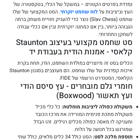
נמדדת בפרטים הקטנים – במשקל של הכלי, בטקסטורה של
העץ וביציבות על
לוח שחמט יוקרתי
. הסט המקצועי של שלו
שחמט (Slav Chess) נוצר כדי להעניק חוויית משחק ברמה
הגבוהה ביותר, בין אם כמתנה יוקרתית ובין אם ככלי עבודה
לשחקן התחרותי.
סט שחמט מקצועי בעיצוב Staunton
קלאסי - אמנות הודית בעבודת יד
הכלים בסט זה מיוצרים במולדת השחמט, הודו, תחת בקרת
איכות קפדנית של שלו שחמט. הם מעוצבים בסגנון Staunton
הקלאסי, הסטנדרט הרשמי של FIDE.
חומרי גלם מובחרים - עץ סיסם הודי
ועץ תאשור (Boxwood)
משקולת כפולה ליציבות מוחלטת:
כל כלי מכיל
משקולת מתכת פנימית המורידה את מרכז הכובד
ומעניקה לו מאסה כפולה מכלים רגילים. זהו הבדל
שמורגש בכל תנועה על הלוח.
תוספת מלכה לסט:
הסט כולל 34 כלים מלאים, כולל שתי