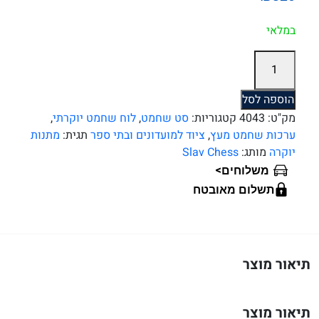
במלאי
כמות
של
לוח
הוספה לסל
שחמט
מק"ט:
4043
קטגוריות:
סט שחמט
,
לוח שחמט יוקרתי
,
עץ
ערכות שחמט מעץ
,
ציוד למועדונים ובתי ספר
תגית:
מתנות
מקצועי
יוקרה
מותג:
Slav Chess
כולל
>
משלוחים
כלים
תשלום מאובטח
מעץ
סיסם
48
ס"מ
תיאור מוצר
תיאור מוצר