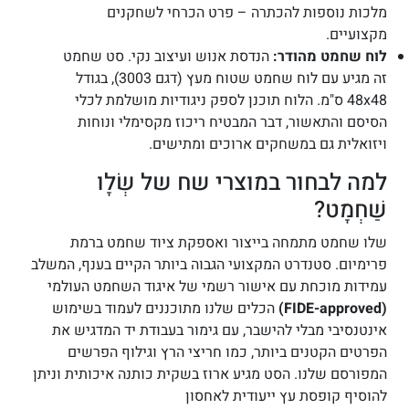
מלכות נוספות להכתרה – פרט הכרחי לשחקנים
מקצועיים.
לוח שחמט מהודר:
הנדסת אנוש ועיצוב נקי. סט שחמט
זה מגיע עם לוח שחמט שטוח מעץ (דגם 3003), בגודל
48x48 ס"מ. הלוח תוכנן לספק ניגודיות מושלמת לכלי
הסיסם והתאשור, דבר המבטיח ריכוז מקסימלי ונוחות
ויזואלית גם במשחקים ארוכים ומתישים.
למה לבחור במוצרי שח של שְׂלָו
שַׁחְמָט?
שלו שחמט מתמחה בייצור ואספקת ציוד שחמט ברמת
פרימיום. סטנדרט המקצועי הגבוה ביותר הקיים בענף, המשלב
עמידות מוכחת עם אישור רשמי של איגוד השחמט העולמי
(FIDE-approved)
הכלים שלנו מתוכננים לעמוד בשימוש
אינטנסיבי מבלי להישבר, עם גימור בעבודת יד המדגיש את
הפרטים הקטנים ביותר, כמו חריצי הרץ וגילוף הפרשים
המפורסם שלנו. הסט מגיע ארוז בשקית כותנה איכותית וניתן
להוסיף קופסת עץ ייעודית לאחסון