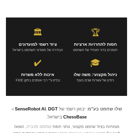
🏛️
🏆
חסות לתחרויות ארציות
ציוד רשמי למועדונים
תומכים בדור העתיד של השחמט
הבחירה של מועדוני השחמט בישראל
✔️
🎓
ניהול מקצועי: משה שלו
איכות ללא פשרות
ניסיון של עשרות שנים בענף
נבדק ע"י רבי-אומנים בתקן FIDE
שלו שחמט בע"מ
: יבואן רשמי של
DGT
,
SenseRobot AI
ו-
ChessBase
בישראל.
שחמט מכביה
מומחיות בציוד שחמט מקצועי, נותני חסות
, הוצאה