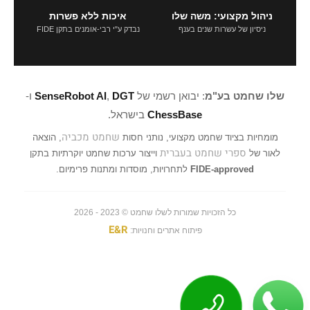
ניהול מקצועי: משה שלו
איכות ללא פשרות
ניסיון של עשרות שנים בענף
נבדק ע"י רבי-אומנים בתקן FIDE
שלו שחמט בע"מ
: יבואן רשמי של
DGT
,
SenseRobot AI
ו-
ChessBase
בישראל.
שחמט מכביה
מומחיות בציוד שחמט מקצועי, נותני חסות
, הוצאה
ספרי שחמט בעברית
לאור של
וייצור ערכות שחמט יוקרתיות בתקן
FIDE-approved
לתחרויות, מוסדות ומתנות פרימיום.
כל הזכויות שמורות לשלו שחמט © 2023 - 2026
E&R
פיתוח אתרים וחנויות: