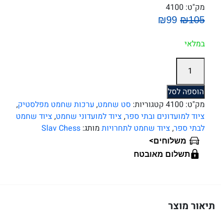
מק"ט:
4100
₪99
₪105
במלאי
כמות
של
סט
הוספה לסל
שחמט
מק"ט:
4100
קטגוריות:
סט שחמט
,
ערכות שחמט מפלסטיק
,
כולל
ציוד למועדונים ובתי ספר
,
ציוד למועדוני שחמט
,
ציוד שחמט
כלים
לבתי ספר
,
ציוד שחמט לתחרויות
מותג:
Slav Chess
95
>
משלוחים
מ''מ
תשלום מאובטח
מעוצבים,
באיכות
גבוהה
ולוח
תיאור מוצר
PVC