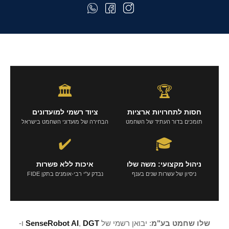
🏛️
🏆
חסות לתחרויות ארציות
ציוד רשמי למועדונים
תומכים בדור העתיד של השחמט
הבחירה של מועדוני השחמט בישראל
✔️
🎓
ניהול מקצועי: משה שלו
איכות ללא פשרות
ניסיון של עשרות שנים בענף
נבדק ע"י רבי-אומנים בתקן FIDE
שלו שחמט בע"מ
: יבואן רשמי של
DGT
,
SenseRobot AI
ו-