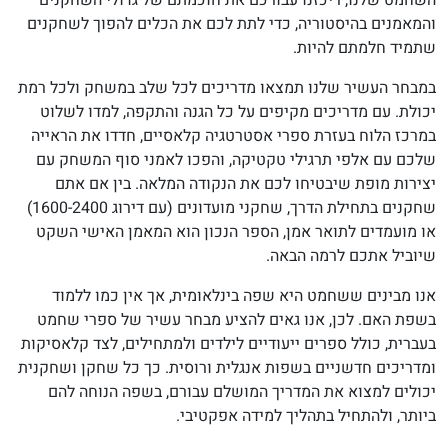
השחמט שלנו, ריכזנו עבורכם את חוכמתם של גדולי השחקנים
והמאמנים בהיסטוריה, כדי לתת לכם את הכלים להפוך לשחקנים
שתמיד חלמתם להיות.
במבחר העשיר שלנו תמצאו מדריכים לכל שלב במשחק ולכל רמת
יכולת. עם מדריכים מקיפים על כל הגנה והתקפה, למדו לשלוט
במרכז הלוח בעזרת ספרי אסטרטגיה קלאסיים, חדדו את הראייה
שלכם עם אלפי תרגילי טקטיקה, והפכו לאמני סוף המשחק עם
יצירות מופת שיבטיחו לכם את הנקודה המלאה. בין אם אתם
שחקנים בתחילת הדרך, שחקני מועדונים (עם דירוג 1600-2400)
או מועמדים לתואר אמן, הספר הנכון הוא המאמן האישי השקט
שיוביל אתכם לרמה הבאה.
אנו מבינים ששחמט היא שפה בינלאומית, אך אין כמו ללמוד
בשפת האם. לכן, אנו גאים להציע מבחר עשיר של ספרי שחמט
בעברית, כולל ספרים ייעודיים לילדים ולמתחילים, לצד קלאסיקות
ומדריכים חדשניים בשפות אנגלית ורוסית. כך כל שחקן ושחקנית
יכולים למצוא את המדריך המושלם עבורם, בשפה הנוחה להם
ביותר, ולהתחיל בתהליך למידה אפקטיבי.