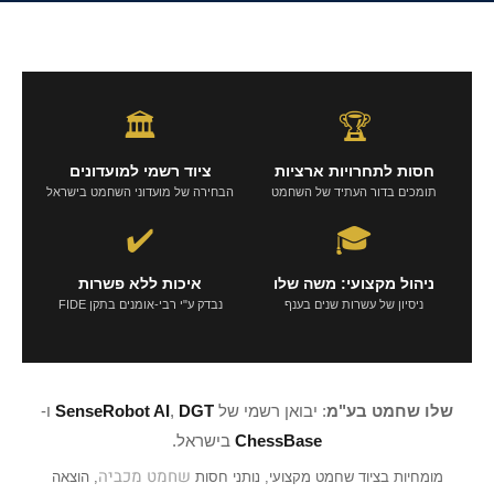
🏛️
🏆
חסות לתחרויות ארציות
ציוד רשמי למועדונים
תומכים בדור העתיד של השחמט
הבחירה של מועדוני השחמט בישראל
✔️
🎓
ניהול מקצועי: משה שלו
איכות ללא פשרות
ניסיון של עשרות שנים בענף
נבדק ע"י רבי-אומנים בתקן FIDE
שלו שחמט בע"מ
: יבואן רשמי של
DGT
,
SenseRobot AI
ו-
ChessBase
בישראל.
שחמט מכביה
מומחיות בציוד שחמט מקצועי, נותני חסות
, הוצאה