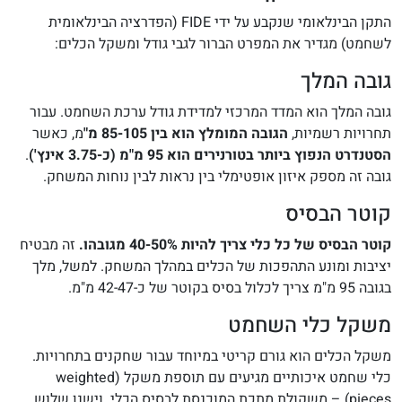
התקן הבינלאומי שנקבע על ידי FIDE (הפדרציה הבינלאומית
לשחמט) מגדיר את המפרט הברור לגבי גודל ומשקל הכלים:
גובה המלך
גובה המלך הוא המדד המרכזי למדידת גודל ערכת השחמט. עבור
תחרויות רשמיות,
הגובה המומלץ הוא בין 85-105 מ"
מ, כאשר
הסטנדרט הנפוץ ביותר בטורנירים הוא 95 מ"מ (כ-3.75 אינץ')
.
גובה זה מספק איזון אופטימלי בין נראות לבין נוחות המשחק.
קוטר הבסיס
קוטר הבסיס של כל כלי צריך להיות 40-50% מגובהו.
זה מבטיח
יציבות ומונע התהפכות של הכלים במהלך המשחק. למשל, מלך
בגובה 95 מ"מ צריך לכלול בסיס בקוטר של כ-42-47 מ"מ.
משקל כלי השחמט
משקל הכלים הוא גורם קריטי במיוחד עבור שחקנים בתחרויות.
כלי שחמט איכותיים מגיעים עם תוספת משקל (weighted
pieces) – משקולת מתכת המוכנסת לבסיס הכלי. וישנן שלוש