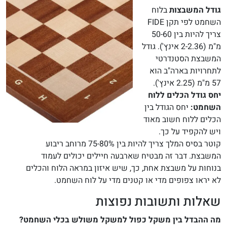
גודל המשבצות
בלוח
השחמט לפי תקן FIDE
צריך להיות בין 50-60
מ"מ (2-2.36 אינץ'). גודל
המשבצת הסטנדרטי
לתחרויות בארה"ב הוא
57 מ"מ (2.25 אינץ').
יחס גודל הכלים ללוח
השחמט:
יחס הגודל בין
הכלים ללוח חשוב מאוד
ויש להקפיד על כך.
קוטר בסיס המלך צריך להיות בין 75-80% מרוחב ריבוע
המשבצת. דבר זה מבטיח שארבעה חיילים יכולים לעמוד
בנוחות על משבצת אחת, כך, שיש איזון במראה הלוח והכלים
לא יראו צפופים מדי או קטנים מדי על לוח השחמט.
שאלות ותשובות נפוצות
מה ההבדל בין משקל כפול למשקל משולש בכלי השחמט?