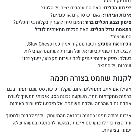
בתחזוקת הסט.
יציבות הכלים:
האם הם עומדים יציב על הלוח?
איכות הגימור:
האם יש סדקים או פגמים?
סימון וצבע הכלים ברור:
האם ניתן להבחין בקלות בין הכלים?
התאמת גודל הכלים:
האם הכלים מתאימים לגודל
המשבצות?
הכירו את הספק:
רכשו ממקור אמין כמו Slav Chess,
הנציגות הרשמית בישראל של חברות השחמט המובילות
בעולם. ספק איכותי יעניק לכם שירות מקצועי, ייעוץ נכון
וערבות על המוצר.
לקנות שחמט בצורה חכמה
אפילו אם אתם מתחילים היום, שקלו רכישת סט שגם יתמוך בכם
ברמות מתקדמות יותר. השקעה נכונה בסט איכותי תמשיך לשרת
אתכם גם כשהרמה שלכם תשתפר. אל תיכנעו לפשרות באיכות.
איכות ירודה תפגע בחוויה ובהנאה מהמשחק. עדיף לחכות ולחסוך
עוד קצת כדי לרכוש סט איכותי, מאשר להסתפק במשהו שלא
יעמוד בציפיות.