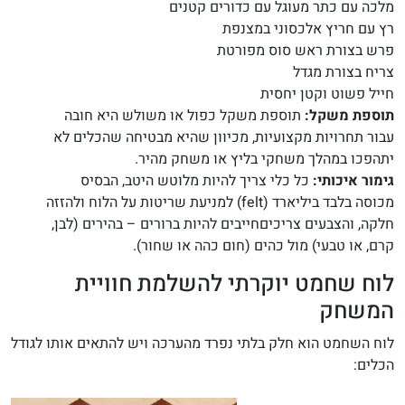
מלכה עם כתר מעוגל עם כדורים קטנים
רץ עם חריץ אלכסוני במצנפת
פרש בצורת ראש סוס מפורטת
צריח בצורת מגדל
חייל פשוט וקטן יחסית
תוספת משקל:
תוספת משקל כפול או משולש היא חובה
עבור תחרויות מקצועיות, מכיוון שהיא מבטיחה שהכלים לא
יתהפכו במהלך משחקי בליץ או משחק מהיר.
גימור איכותי:
כל כלי צריך להיות מלוטש היטב, הבסיס
מכוסה בלבד ביליארד (felt) למניעת שריטות על הלוח ולהזזה
חלקה, והצבעים צריכיםחייבים להיות ברורים – בהירים (לבן,
קרם, או טבעי) מול כהים (חום כהה או שחור).
לוח שחמט יוקרתי להשלמת חוויית
המשחק
לוח השחמט הוא חלק בלתי נפרד מהערכה ויש להתאים אותו לגודל
הכלים: