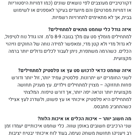
דקורטיביים מעוצבים לפי נושאים שונים (כמו דמויות היסטוריות
או דמויות מסרטים) והם מיועדים בעיקר לאספנים או לשימוש
בבית, אך לא מתאימים לתחרויות רשמיות.
איזה גודל כלי שחמט מתאים למתחילים?
למתחילים מומלץ סט עם מלך בגובה 8-9 ס"מ. זהו גודל נוח לטיפול,
לא גדול מדי ולא קטן מדי, ומאפשר למידה נוחה של החוקים וזיהוי
הכלים. כשהרמה משתפרת, ניתן לעבור לכלים גדולים יותר ברמה
מקצועית.
איזה שחמט
כדאי לרכוש סט עץ או פלסטיק למתחילים?
לשני החומרים יש יתרונות. פלסטיק עמיד יותר, זול יותר ודורש
פחות תחזוקה – מצוין למתחילים וילדים. עץ מעניק תחושה
מקצועית יותר ונראה יפה יותר, אך דורש טיפוח. המלצתי
למתחילים היא פלסטיק איכותי או עץ פשוט, ולשדרג לעץ אצילי
כשהתחביב מתבסס.
מה חשוב יותר – איכות הכלים או איכות הלוח?
שני הרכיבים חשובים באופן שווה. כלי שחמט איכותיים יעמדו זמן
רב ויעניקו תחושת משחק נעימה, בעוד לוח איכותי יבטיח יציבות