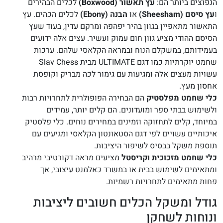
הנפוצים ביותר הם:
עץ תאשור (Boxwood)
לכלים הבהירים
ו
עץ סיסם (Sheesham)
או
הבנה (Ebony)
לכלים הכהים. עץ
התאשור מתאפיין בגוון בהיר יפהפה ומרקם עדין, בעוד שעץ
הסיסם ההודי מציע גוון חום עמוק ועשיר. עצים אלה ידועים
בעמידותם, במשקלם הנוח ובמראה הקלאסי שלהם. ערכות
שחמט יוקרתיות כמו דגם ULTIMATE מבית Slav Chess
עשויות מעצים אלה ומגיעות עם גימור לכה מבריק וקופסת
אחסון מעץ.
כלי שחמט מפלסטיק
הם הבחירה הפופולרית לתחרויות רבות
ולשימוש בבתי ספר ומועדונים. הם קלים יותר, עמידים
במיוחד, קלים לתחזוקה וזמינים במחירים נוחים. כלי פלסטיק
איכותיים עשויים לפי דגם הסטאונטון הקלאסי ומגיעים עם
תוספת משקל בבסיס לשיפור היציבות.
כלי שחמט מזכוכית וקריסטל
מציעים מראה דקורטיבי מרהיב
ומתאימים לשימוש בבית או במשרד כאלמנט עיצובי, אך
פחות מתאימים לתחרויות רשמיות.
גודל ומשקל הכלים חשובים ליציבות
ונוחות לשחקן