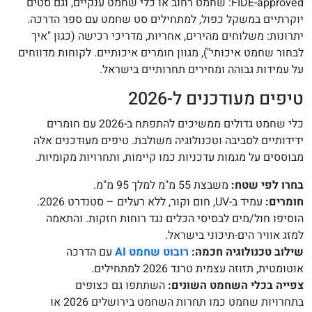
FIDE-approved: שחמט רחוב או כלי שחמט ענקיים, וגם סטים
יוקרתיים במשקל כפול, למתחילים סט שחמט עם ספר הדרכה.
יתרונות: משלוחים מהירים, אחריות, מדריכי רכישה (כגון "איך
לבחור שחמט איכותי"), מגוון חומרים איכותיים. לקוחות מדווחים
על עמידות גבוהה ומחירים תחרותיים בישראל.
טיפים מעודכנים ל-2026
כלי שחמט גדולים ממשיכים להתפתח ב-2026 עם חומרים
ידידותיים לסביבה וטכנולוגיה משולבת. טיפים מעודכנים אלה
מבוססים על מגמות עדכניות כמו קיימות, ותחרויות מקומיות.
בחרו לפי שטח:
משבצת 55 מ"מ למלך 95 מ"מ.
חומרים:
עמיד ב-UV, חום וקור, ללא רעלים – סטנדרט 2026.
הוסיפו חול/מים לבסיסי הכלים נגד רוחות חזקות. והתאמה
למזג אוויר הים-תיכוני בישראל.
שילוב טכנולוגיה חכמה:
רובוט שחמט AI
עם הדרכה
אוטומטית, תזוזה עצמית טרנד 2026 למתחילים.
צפייה בכלי השחמט השונים:
השתתפו גם כצופים
בתחרויות שחמט כמו תחרות השחמט בירושלים 2026 או