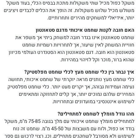
משקל כפול מכיל שתי משקולות מתכת בבסיס הכלי, בעוד משקל
משולש מכיל שלוש משקולות. זה הופך את הכלים לכבדים ויציבים
יותר, אידיאלי למשחקים מהירים ותחרותיים.
האם חובה לקנות שחמט איכותי מדגם סטאונטון
שחמט סטאונטון אינו בגדר חובה למשחק ביתי אך משפר את
חוויית המשחק לאין שיעור, אך לתחרויות רשמיות שחמט
סטאונטון הוא חובה. דגם סטאונטון הוא הסטנדרט העולמי מכיוון
שהוא ברור, מוכר וקל לזיהוי במהירות.
איך נבחר בין כלי שחמט מעץ לכלי שחמט מפלסטיק
?
כלי שחמט מעץ נותנים מראה יוקרתי של שחמט איכותי, תחושה
נעימה ועמידות גבוהה, אך יקרים מעט יותר. כלי שחמט מפלסטיק
המחירים שלהם נמוכים יותר, אך קלים לתחזוקה ומתאימים
לשימוש אינטנסיבי במועדונים ובתחרויות.
מהו גודל מומלץ לשחמט למתחילים?
למתחילים מומלץ שחמט איכותי עם מלך בגובה 75-85 מ"מ, משקל
בודד או כפול, ולוח עם משבצות של 45-50 מ"מ. שחמט זה נוח
לשימוש ולא מסורבל לשחקנים מתחילים, וכן, רצוי לרכוש גם ספר