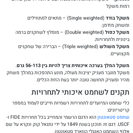
רמות משקל
משקל בודד
(Single weighted) – מתאים למתחילים
ומשחק מזדמן.
משקל כפול
(Double weighted) – מומלץ לשחקנים ברמה
בינונית ולתחרויות.
משקל משולש
(Triple weighted) – הברירה של שחקנים
מקצועיים.
משקל המלך בערכה איכותית צריך להיות בין 56-113 גרם
.
משקל מוגבר מעניק יציבות מעולה, מונע התהפכות במהלך משחק
מהיר ומעניק תחושה טובה יותר בעת הזזת הכלים.
תקנים לשחמט איכותי לתחרויות
כלי שחמט המיועדים לתחרויות רשמיות חייבים לעמוד במספר
קריטריונים:
שחמט סטאונטון
הוא הדגם הרשמי והמחייב בכל תחרויות FIDE ו-
USCF. דגם זה תוכנן בשנת 1849 על ידי נתנאל קוק ונקרא על שם
אלוף השחמט האנגלי הווארד סטאונטון.