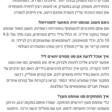
עוברים לרמת משחק גבוהה יותר. סימנים לשדרוג: השתתפות
בתחרויות, משחק קבוע במועדון, או פשוט רצון לחוויה משופרת.
אם הסט הנוכחי עדיין משרת אתכם היטב, אין חיפזון לשדרג.
האם חשוב שהסט יהיה מאושר לתחרויות?
אם אתם מתכננים להשתתף בתחרויות רשמיות, חשוב מאוד שהסט
יעמוד בתקני פיד"ה. זה כולל גדלי כלים מסוימים, גובה מלך של 9.5-
10 ס"מ, וכלי סטאונטון. לשחמטאים שמשחקים רק לבילוי, זה
פחות קריטי אך עדיין מומלץ כיוון שזהו הסטנדרט העולמי.
איך אוכל לדעת אם סט מסוים יתאים לי?
אפשר להגיע אלינו לחנות ולבדוק איזה סט מתאים, נסו את הסט
לפני הקנייה. בדקו איך הכלים מרגישים בידיים, האם הם יציבים על
הלוח, והאם גודל הלוח מתאים לכם. אם קונים אונליין, רכשו
ממקור אמין שמציע החזר כספי. קראו ביקורות של קונים אחרים
ושאלו חברים שחמטאים על המלצות.
איך מתחזקים סט שחמט מעץ?
כלי שחמט מעץ דורשים תחזוקה. שמרו אותם במקום יבש, הרחק
משמש ישירה וחשיפה לחום. נקו עם מטלית יבשה ורכה. הימנעו