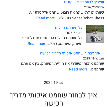
המושלמת
שצריך לדעת לפני שקונים
הרשמית
אפריל 20, 2026
של
כשראינו לראשונה את רובוט שחמט אלקטרוני AI
המכביה
:
SenseRobot Chess בפעולה,…
Read more
ה-22:
רובוט
לוחות
כלי שחמט גדולים
שחמט
זמנים,
ינואר 5, 2026
אלקטרוני
כלי שחמט גדולים הם סטים מוגדלים של
הרשמה
AI
:
משחק השחמט, כולל…
Read more
ופרטים
של
כלי
מלאים
SenseRobot
איך לבחור שחמט איכותי מדריך רכישה
שחמט
–
נובמבר 19, 2025
גדולים
שחמט איכותי משדרג את חוויית המשחק. בין אם אתם
כל
:
שחקנים…
Read more
מה
איך
שצריך
לבחור
לדעת
נוב 19 2025
שחמט
לפני
איכותי
שקונים
איך לבחור שחמט איכותי מדריך
מדריך
רכישה
רכישה